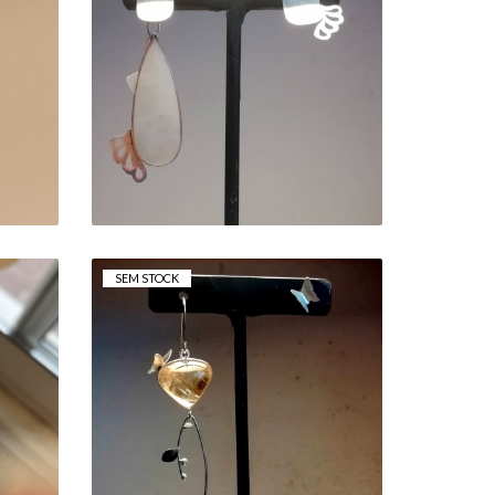
BRINCOS
ASSIMÉTRICOS PEDRA
AS
DA LUA
60,00 €
SEM STOCK
BRINCOS
ASSIMÉTRICOS
GA
CITRINO
C/BORBOLETA
60,00 €