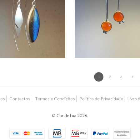
BRINCOS
BRINCOS
ASSIMÉTRICOS
ASSIMETRICOS
ABRADORITE LONGA
CORNALINA 2PONT
60,00 €
40,00 €
1
2
3
>
des
Contactos
Termos e Condições
Política de Privacidade
Livro
© Cor de Lua 2026.