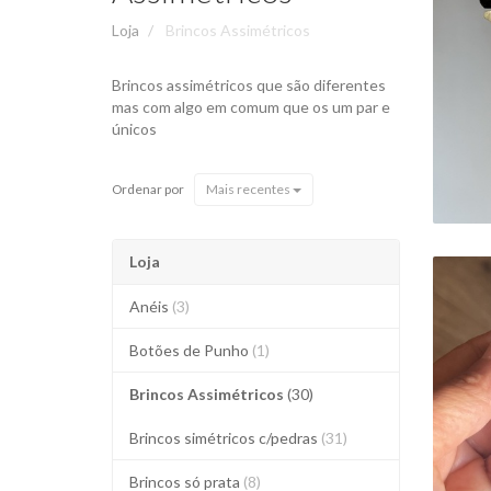
Loja
Brincos Assimétricos
Brincos assimétricos que são diferentes
R
mas com algo em comum que os um par e
únicos
Ordenar por
Mais recentes
Loja
Anéis
(3)
Botões de Punho
(1)
A
Brincos Assimétricos
(30)
Brincos simétricos c/pedras
(31)
Brincos só prata
(8)