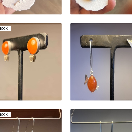
TOCK
BRINCOS
RINCOS CORNALINA
ASSIMÉTRICOS
OVAL C/PEQUENA
CORNALINA LONG
FLOR
C/BORBOLETA
50,00 €
42,00 €
TOCK