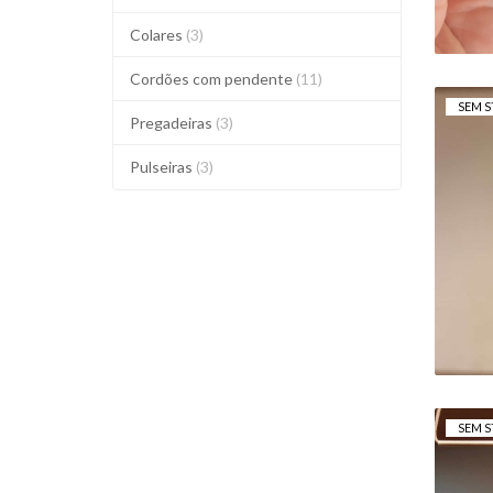
Colares
(3)
Cordões com pendente
(11)
SEM S
Pregadeiras
(3)
Pulseiras
(3)
B
SEM S