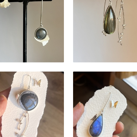
BRINCOS
BRINCOS
ASSIMÉTRICOS
ASSIMÉTRICOS
LABRADORITE
LABRADORITE BAG
EDONDA C/GINKGO
LONGAS
55,00 €
52,00 €
BRINCOS
BRINCOS
SSIMÉTRICOS ÁGUA
ASSIMETRICOS
DENDRITICA
LABRADORITE LON
REDONDA
BORBOLETA
C/BORBOLETA
48,00 €
60,00 €