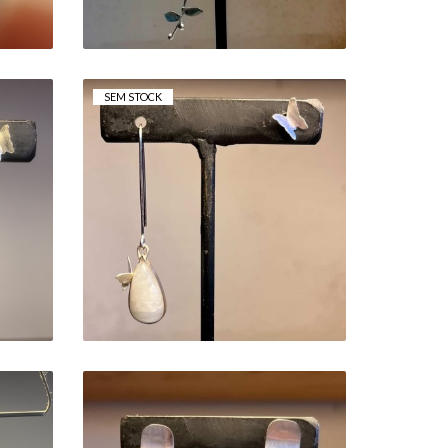
SEM STOCK
BRINCOS
ASSIMÉTRICOS PEDRA
A
DA LUA C/BORBOLETA
48,00 €